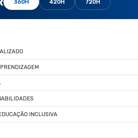
R
360H
420H
720H
ALIZADO
APRENDIZAGEM
A
HABILIDADES
 EDUCAÇÃO INCLUSIVA