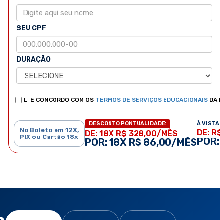
SEU CPF
DURAÇÃO
LI E CONCORDO COM OS
TERMOS DE SERVIÇOS EDUCACIONAIS
DA 
À VISTA 
DESCONTO PONTUALIDADE:
No Boleto em 12X,
DE: R
DE: 18X R$ 328,00/MÊS
PIX ou Cartão 18x
POR:
POR: 18X R$ 86,00/MÊS