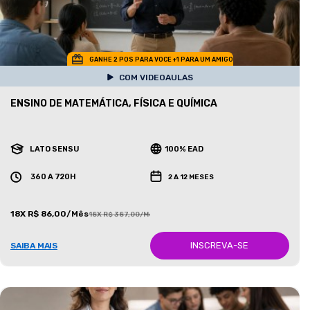
GANHE 2 POS PARA VOCE +1 PARA UM AMIGO
COM VIDEOAULAS
ENSINO DE MATEMÁTICA, FÍSICA E QUÍMICA
LATO SENSU
100% EAD
360 A 720H
2 A 12 MESES
18X R$ 86,00/Mês
18X R$ 387,00/Mês
INSCREVA-SE
SAIBA MAIS