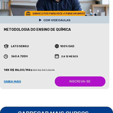
GANHE 2 POS PARA VOCE +1 PARA UM AMIGO
COM VIDEOAULAS
METODOLOGIA DO ENSINO DE QUÍMICA
LATO SENSU
100% EAD
360 A 720H
2 A 12 MESES
18X R$ 86,00/Mês
18X R$ 387,00/Mês
INSCREVA-SE
SAIBA MAIS