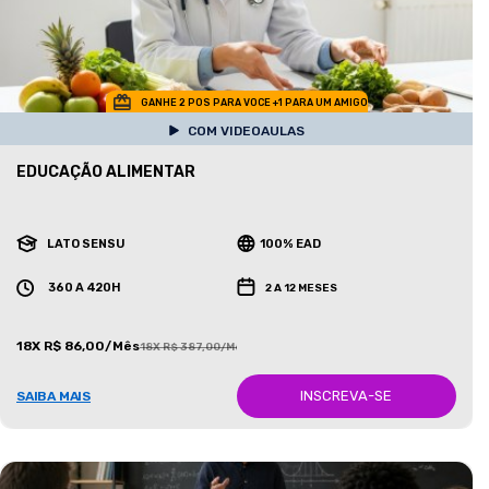
GANHE 2 POS PARA VOCE +1 PARA UM AMIGO
COM VIDEOAULAS
EDUCAÇÃO ALIMENTAR
LATO SENSU
100% EAD
360 A 420H
2 A 12 MESES
18X R$ 86,00/Mês
18X R$ 387,00/Mês
INSCREVA-SE
SAIBA MAIS