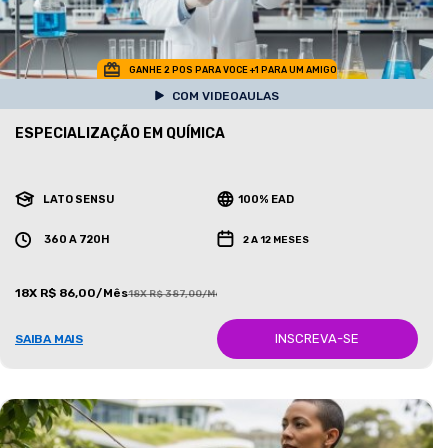
GANHE 2 POS PARA VOCE +1 PARA UM AMIGO
COM VIDEOAULAS
ESPECIALIZAÇÃO EM QUÍMICA
LATO SENSU
100% EAD
360 A 720H
2 A 12 MESES
18X R$ 86,00/Mês
18X R$ 387,00/Mês
INSCREVA-SE
SAIBA MAIS