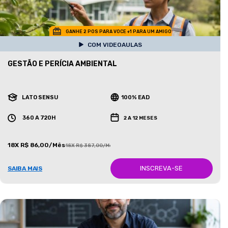
GANHE 2 POS PARA VOCE +1 PARA UM AMIGO
COM VIDEOAULAS
GESTÃO E PERÍCIA AMBIENTAL
LATO SENSU
100% EAD
360 A 720H
2 A 12 MESES
18X R$ 86,00/Mês
18X R$ 387,00/Mês
INSCREVA-SE
SAIBA MAIS