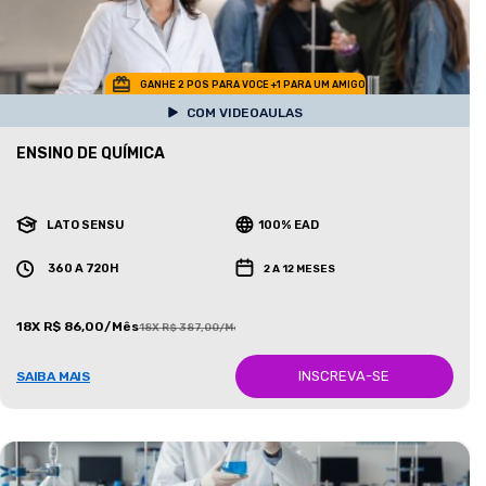
GANHE 2 POS PARA VOCE +1 PARA UM AMIGO
COM VIDEOAULAS
ENSINO DE QUÍMICA
LATO SENSU
100% EAD
360 A 720H
2 A 12 MESES
18X R$ 86,00/Mês
18X R$ 387,00/Mês
INSCREVA-SE
SAIBA MAIS